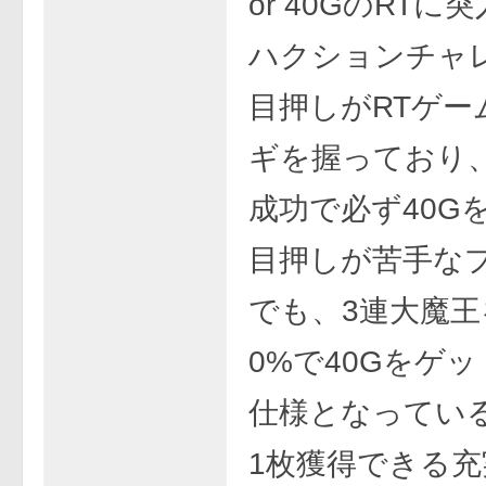
or 40GのRTに
ハクションチャ
目押しがRTゲー
ギを握っており
成功で必ず40G
目押しが苦手な
でも、3連大魔王
0%で40Gをゲ
仕様となっている
1枚獲得できる充