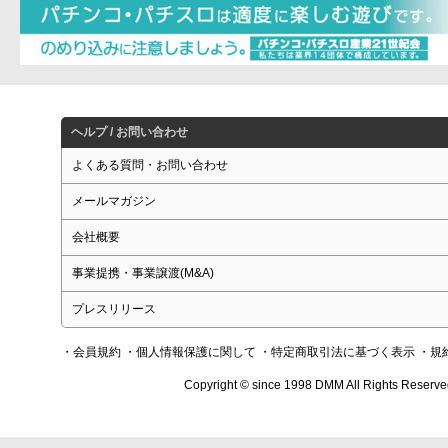
ヘルプ / お問い合わせ
よくある質問・お問い合わせ
メールマガジン
会社概要
事業提携・事業譲渡(M&A)
プレスリリース
・会員規約
・個人情報保護に関して
・特定商取引法に基づく表示
・規
Copyright © since 1998 DMM All Rights Reserve