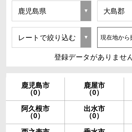
現在地から
登録データがありませ
鹿児島市
鹿屋市
（0）
（0）
阿久根市
出水市
（0）
（0）
西之表市
垂水市