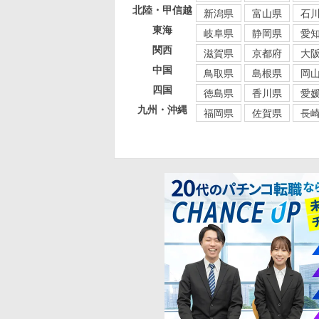
北陸・甲信越
新潟県
富山県
石
東海
岐阜県
静岡県
愛
関西
滋賀県
京都府
大
中国
鳥取県
島根県
岡
四国
徳島県
香川県
愛
九州・沖縄
福岡県
佐賀県
長