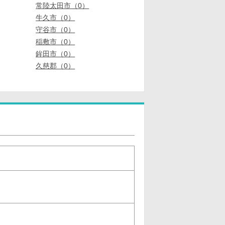
常陸太田市（0）
牛久市（0）
守谷市（0）
稲敷市（0）
鉾田市（0）
久慈郡（0）