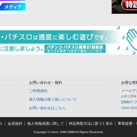
お問い合わせ・規約
お得な情
メールマ
ご利用規約
お得な情報
個人情報の取り扱いについて
DMMア
お問い合わせはこちら
DMMの商
ス
会員規約
個人情報保護に関して
特定商取引法に基づく表示
事業提携・事
Copyright © since 1998 DMM All Rights Reserved.