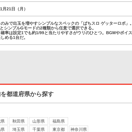
01月21日（月）
スのみで出玉を増やすシンプルなスペックの「ぱちスロ ゲッターロボ」
ドとシンプルGモードの2種類から任意で選択できる。
確率は設定1でも約1/99と当たりやすさがウリのひとつ。BGMやボ
しめる1台だ。
舗を都道府県から探す
城県
秋田県
山形県
福島県
馬県
埼玉県
千葉県
東京都
神奈川県