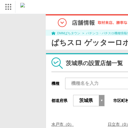
パチンコ・パチスロ機種情報
DMMぱちタウン
ぱちスロ ゲッターロ
茨城県の設置店舗一覧
機種
都道府県
市区町
水戸市（0）
日立市（0