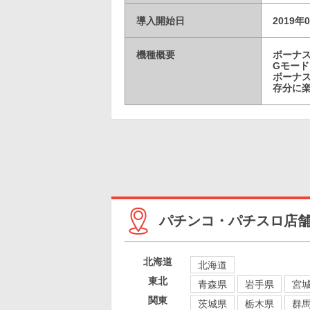
導入開始日
2019年
機種概要
ボーナ
Gモー
ボーナス
存分に楽
パチンコ・パチスロ店
北海道
北海道
東北
青森県
岩手県
宮
関東
茨城県
栃木県
群