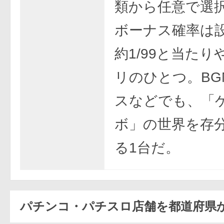
類から任意で選
ボーナス確率は
約1/99と当た
リのひとつ。BG
スなどでも、「
ボ」の世界を存
る1台だ。
パチンコ・パチスロ店舗を都道府県