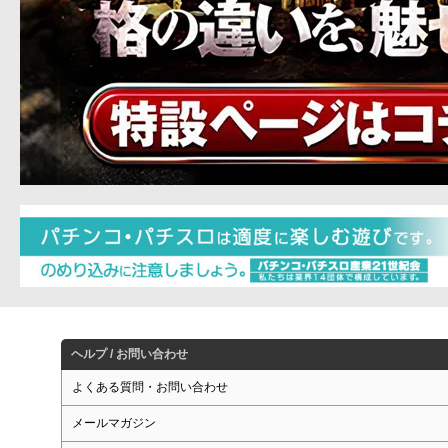
ヘルプ / お問い合わせ
よくある質問・お問い合わせ
メールマガジン