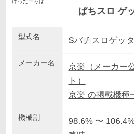
げったーろぼ
ぱちスロ ゲッター
型式名
Sパチスロゲッタ
メーカー名
京楽（メーカー
ト）
京楽 の掲載機種
機械割
98.6% 〜 106.