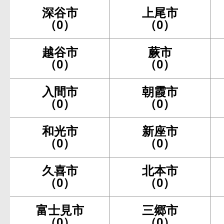
深谷市
上尾市
（0）
（0）
越谷市
蕨市
（0）
（0）
入間市
朝霞市
（0）
（0）
和光市
新座市
（0）
（0）
久喜市
北本市
（0）
（0）
富士見市
三郷市
（0）
（0）