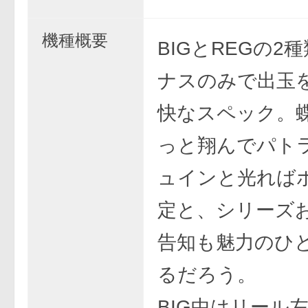
機種概要
BIGとREGの2
ナスのみで出玉
快なスペック。
っと翔んでパト
ュインと光れば
定と、シリーズ
告知も魅力のひ
るだろう。
BIG中はリール