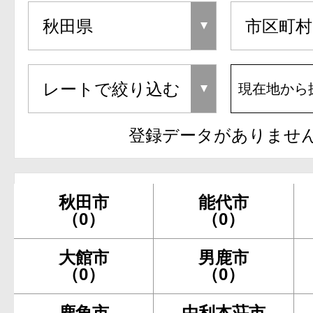
現在地から
登録データがありませ
秋田市
能代市
（0）
（0）
大館市
男鹿市
（0）
（0）
鹿角市
由利本荘市