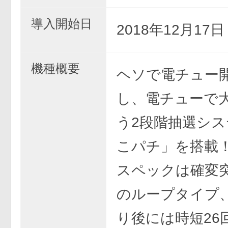
導入開始日
2018年12月17
機種概要
ヘソで電チュー
し、電チューで
う2段階抽選シ
こパチ」を搭載
スペックは確変突
のループタイプ
り後には時短26