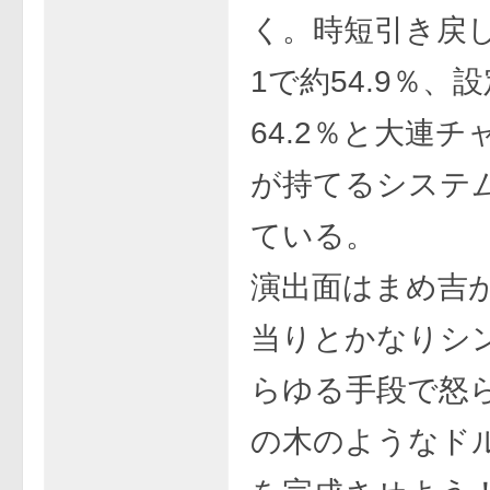
く。時短引き戻
1で約54.9％、
64.2％と大連
が持てるシステ
ている。
演出面はまめ吉
当りとかなりシ
らゆる手段で怒
の木のようなド