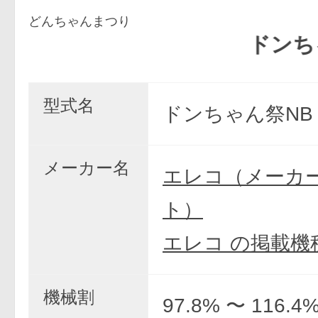
どんちゃんまつり
ドンちゃん
型式名
ドンちゃん祭NB
メーカー名
エレコ（メーカ
ト）
エレコ の掲載機
機械割
97.8% 〜 116.4