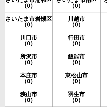
（0）
（0）
さいたま市岩槻区
川越市
（0）
（0）
川口市
行田市
（0）
（0）
所沢市
飯能市
（0）
（0）
本庄市
東松山市
（0）
（0）
狭山市
羽生市
（0）
（0）