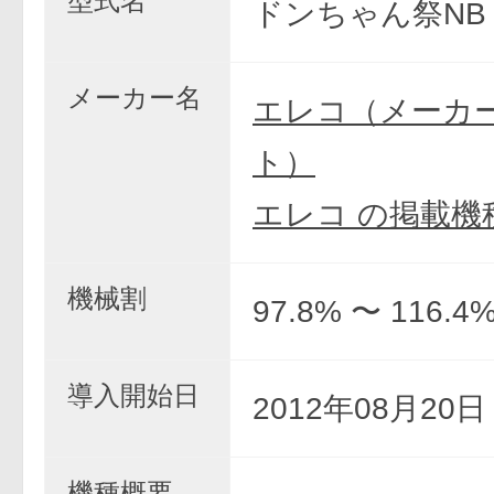
型式名
ドンちゃん祭NB
メーカー名
エレコ（メーカ
ト）
エレコ の掲載機
機械割
97.8% 〜 116.4
導入開始日
2012年08月20
機種概要