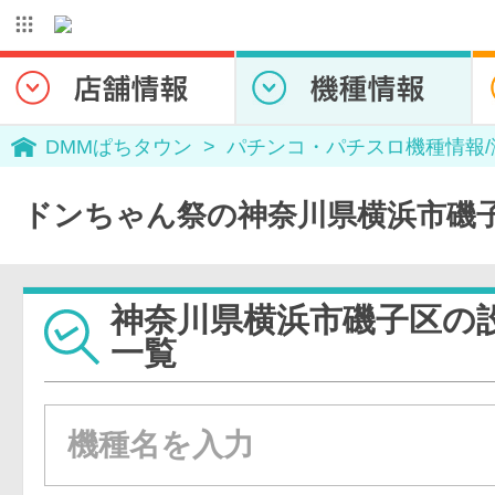
DMMぱちタウン
パチンコ・パチスロ機種情報
ドンちゃん祭の神奈川県横浜市磯
神奈川県横浜市磯子区の
一覧