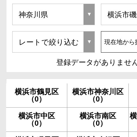
現在地から
登録データがありませ
横浜市鶴見区
横浜市神奈川区
（0）
（0）
横浜市中区
横浜市南区
横
（0）
（0）