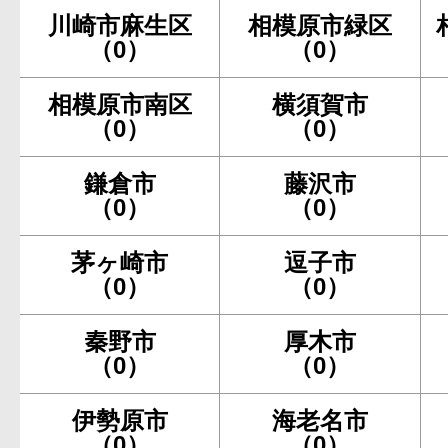
川崎市麻生区
相模原市緑区
（0）
（0）
相模原市南区
横須賀市
（0）
（0）
鎌倉市
藤沢市
（0）
（0）
茅ヶ崎市
逗子市
（0）
（0）
秦野市
厚木市
（0）
（0）
伊勢原市
海老名市
（0）
（0）