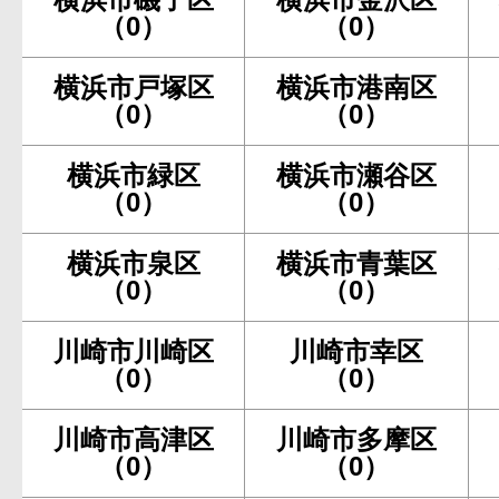
（0）
（0）
横浜市戸塚区
横浜市港南区
（0）
（0）
横浜市緑区
横浜市瀬谷区
（0）
（0）
横浜市泉区
横浜市青葉区
（0）
（0）
川崎市川崎区
川崎市幸区
（0）
（0）
川崎市高津区
川崎市多摩区
（0）
（0）