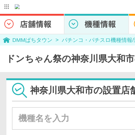
DMMぱちタウン
パチンコ・パチスロ機種情報
ドンちゃん祭の神奈川県大和市
神奈川県大和市の設置店