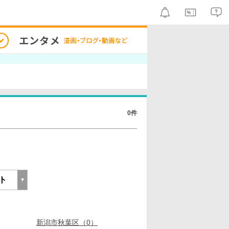
0件
新潟市秋葉区（0）