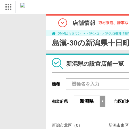
パチンコ・パチスロ機種情報
DMMぱちタウン
島漢-30の新潟県十日
新潟県の設置店舗一覧
機種
都道府県
市区町
新潟市北区（0）
新潟市東区