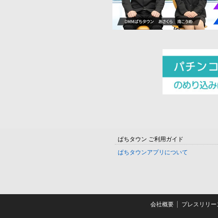
ぱちタウン ご利用ガイド
ぱちタウンアプリについて
会社概要
プレスリリー