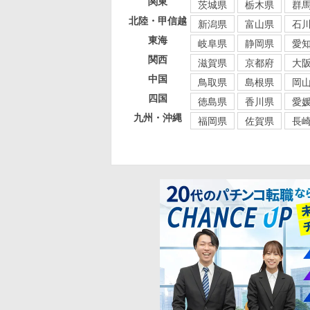
関東
茨城県
栃木県
群
北陸・甲信越
新潟県
富山県
石
東海
岐阜県
静岡県
愛
関西
滋賀県
京都府
大
中国
鳥取県
島根県
岡
四国
徳島県
香川県
愛
九州・沖縄
福岡県
佐賀県
長