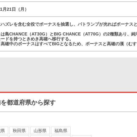
01月21日（月）
はハズレを含む全役でボーナスを抽選し、パトランプが光ればボーナス
は島CHANCE（AT30G）とBIG CHANCE（AT70G）の2種類あり
モードを持つときめき高確へ移行する。
き高確中のボーナスはすべてBIGとなるため、ボーナスと高確の漢（む
舗を都道府県から探す
城県
秋田県
山形県
福島県