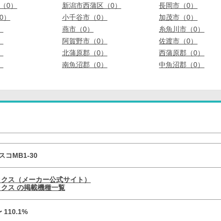
（0）
新潟市西蒲区（0）
長岡市（0）
0）
小千谷市（0）
加茂市（0）
）
燕市（0）
糸魚川市（0）
）
阿賀野市（0）
佐渡市（0）
）
北蒲原郡（0）
西蒲原郡（0）
）
南魚沼郡（0）
中魚沼郡（0）
スコMB1-30
ックス（メーカー公式サイト）
クス の掲載機種一覧
〜 110.1%