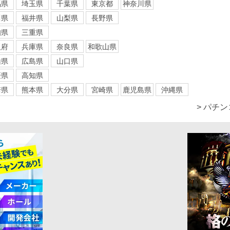
馬県
埼玉県
千葉県
東京都
神奈川県
川県
福井県
山梨県
長野県
知県
三重県
阪府
兵庫県
奈良県
和歌山県
山県
広島県
山口県
媛県
高知県
崎県
熊本県
大分県
宮崎県
鹿児島県
沖縄県
> パチ