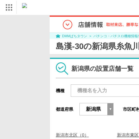
パチンコ・パチスロ機種情報
DMMぱちタウン
島漢-30の新潟県糸魚
新潟県の設置店舗一覧
機種
都道府県
市区町
新潟市北区（0）
新潟市東区