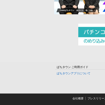
ぱちタウン ご利用ガイド
ぱちタウンアプリについて
会社概要
プレスリリー