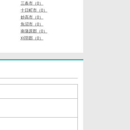
三条市（0）
十日町市（0）
妙高市（0）
魚沼市（0）
南蒲原郡（0）
刈羽郡（0）