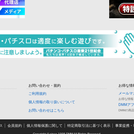
お問い合わせ・規約
お得な情
メールマ
ご利用規約
お得な情報
個人情報の取り扱いについて
DMMア
お問い合わせはこちら
DMMの商
ス
会員規約
個人情報保護に関して
特定商取引法に基づく表示
事業提携・事
Copyright © since 1998 DMM All Rights Reserved.