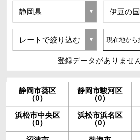
現在地から
登録データがありませ
静岡市葵区
静岡市駿河区
（0）
（0）
浜松市中央区
浜松市浜名区
（0）
（0）
沼津市
熱海市