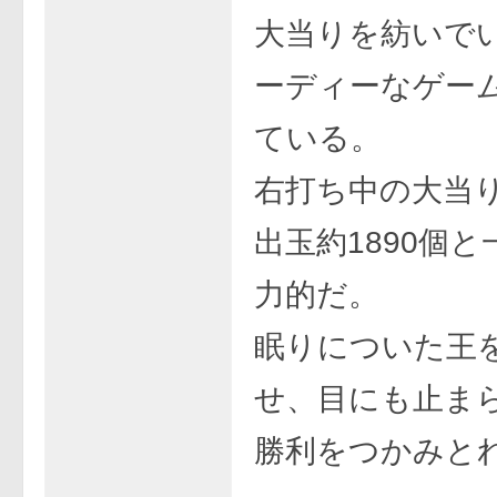
大当りを紡いで
ーディーなゲー
ている。
右打ち中の大当
出玉約1890個
力的だ。
眠りについた王
せ、目にも止ま
勝利をつかみと