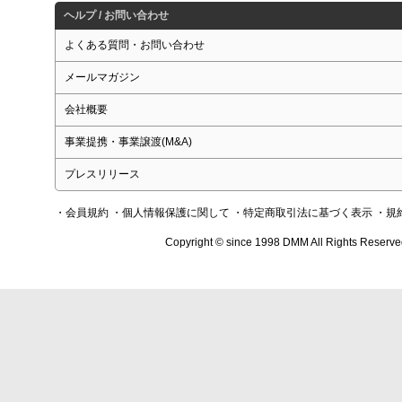
ヘルプ / お問い合わせ
よくある質問・お問い合わせ
メールマガジン
会社概要
事業提携・事業譲渡(M&A)
プレスリリース
・会員規約
・個人情報保護に関して
・特定商取引法に基づく表示
・規
Copyright © since 1998 DMM All Rights Reserve