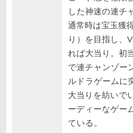
した神速の連チ
通常時は宝玉獲
り）を目指し、
れば大当り。初当
で連チャンゾー
ルドラゲームに
大当りを紡いで
ーディーなゲー
ている。