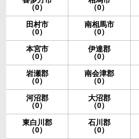
（0）
（0）
田村市
南相馬市
（0）
（0）
本宮市
伊達郡
（0）
（0）
岩瀬郡
南会津郡
（0）
（0）
河沼郡
大沼郡
（0）
（0）
東白川郡
石川郡
（0）
（0）