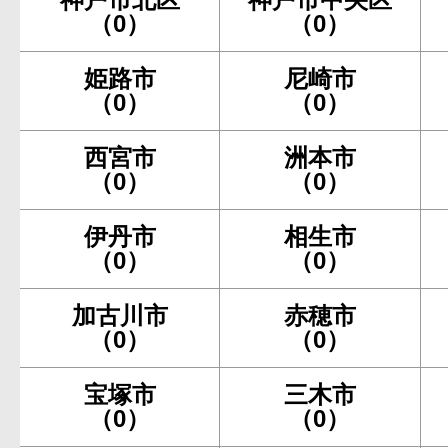
（0）
（0）
姫路市
尼崎市
（0）
（0）
西宮市
洲本市
（0）
（0）
伊丹市
相生市
（0）
（0）
加古川市
赤穂市
（0）
（0）
宝塚市
三木市
（0）
（0）