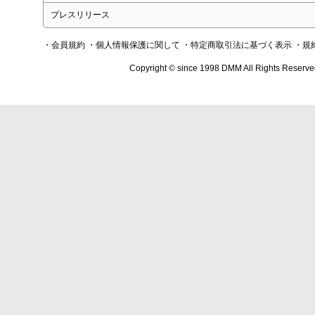
プレスリリース
・会員規約
・個人情報保護に関して
・特定商取引法に基づく表示
・規
Copyright © since 1998 DMM All Rights Reserve