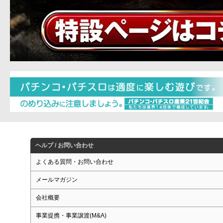
ヘルプ / お問い合わせ
よくある質問・お問い合わせ
メールマガジン
会社概要
事業提携・事業譲渡(M&A)