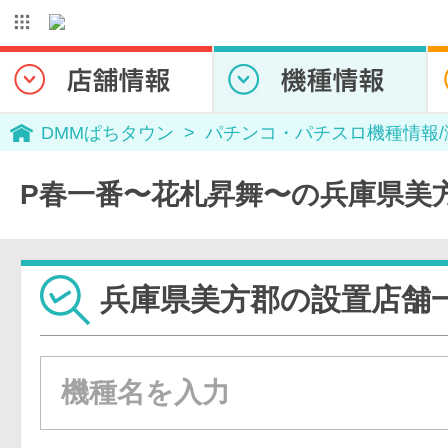
DMMぱちタウン
パチンコ・パチスロ機種情報
P春一番〜花札昇舞〜の兵庫県美
兵庫県美方郡の設置店舗