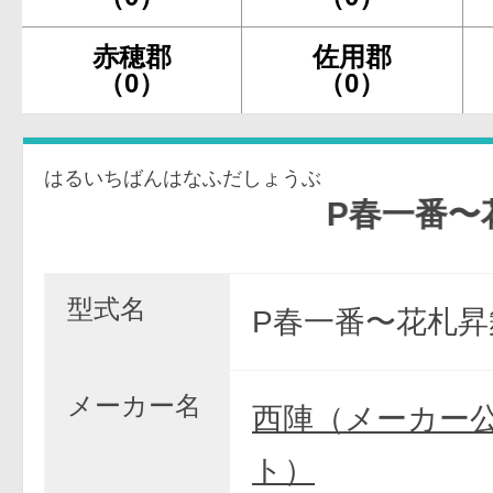
赤穂郡
佐用郡
（0）
（0）
はるいちばんはなふだしょうぶ
P春一番〜花札
型式名
P春一番〜花札昇
メーカー名
西陣（メーカー
ト）