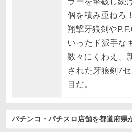
ラーを撃破し続け
個を積み重ねろ
翔撃牙狼剣やP.F.
いったド派手な
数々にくわえ、
された牙狼剣7
目だ。
パチンコ・パチスロ店舗を都道府県