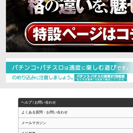
ヘルプ / お問い合わせ
よくある質問・お問い合わせ
メールマガジン