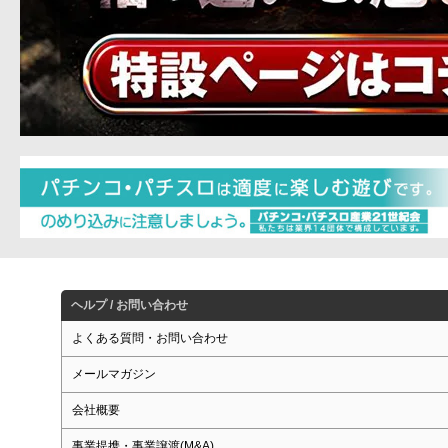
ヘルプ / お問い合わせ
よくある質問・お問い合わせ
メールマガジン
会社概要
事業提携・事業譲渡(M&A)