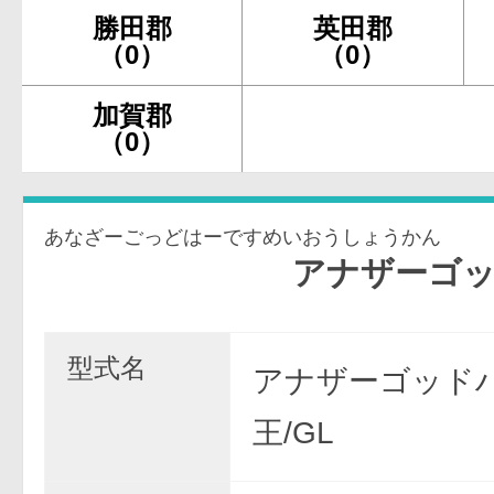
勝田郡
英田郡
（0）
（0）
加賀郡
（0）
あなざーごっどはーですめいおうしょうかん
アナザーゴッドハー
型式名
アナザーゴッド
王/GL