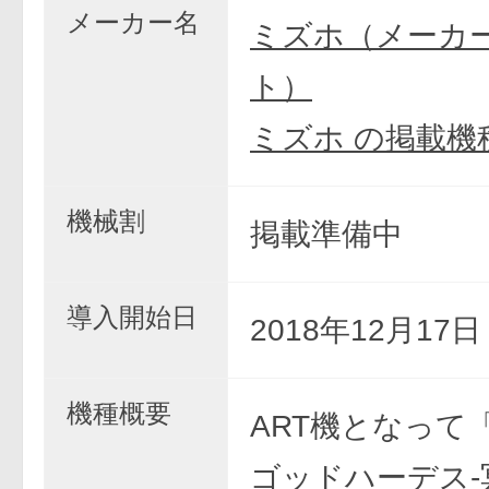
メーカー名
ミズホ（メーカ
ト）
ミズホ の掲載機
機械割
掲載準備中
導入開始日
2018年12月17
機種概要
ART機となって
ゴッドハーデス-