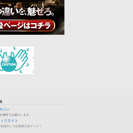
報
ガジン
を無料でお届けします。
フィリエイト
品を紹介して広告収入をゲット！