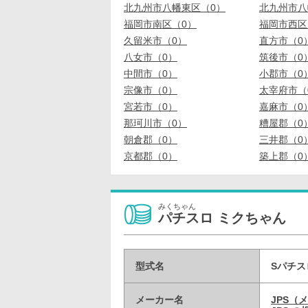
北九州市八幡東区（0）
北九州市八
福岡市南区（0）
福岡市西区
久留米市（0）
直方市（0
八女市（0）
筑後市（0
中間市（0）
小郡市（0
宗像市（0）
太宰府市（
宮若市（0）
嘉麻市（0
那珂川市（0）
糟屋郡（0
朝倉郡（0）
三井郡（0
京都郡（0）
築上郡（0
みくちゃん
パチスロ ミクちゃん
型式名
Sパチス
メーカー名
JPS（