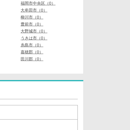
福岡市中央区（0）
大牟田市（0）
柳川市（0）
豊前市（0）
大野城市（0）
うきは市（0）
糸島市（0）
嘉穂郡（0）
田川郡（0）