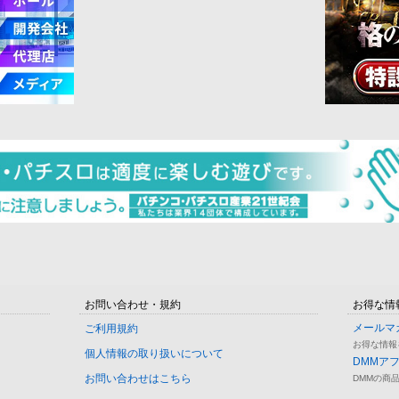
お問い合わせ・規約
お得な情
メールマ
ご利用規約
お得な情報
個人情報の取り扱いについて
DMMア
お問い合わせはこちら
DMMの商