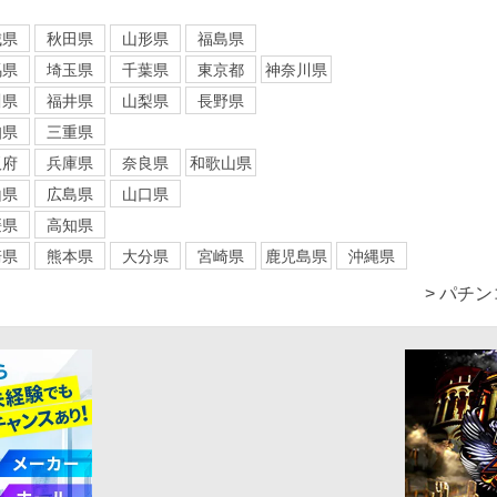
城県
秋田県
山形県
福島県
馬県
埼玉県
千葉県
東京都
神奈川県
川県
福井県
山梨県
長野県
知県
三重県
阪府
兵庫県
奈良県
和歌山県
山県
広島県
山口県
媛県
高知県
崎県
熊本県
大分県
宮崎県
鹿児島県
沖縄県
> パチ