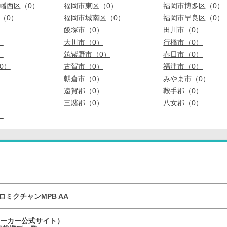
幡西区（0）
福岡市東区（0）
福岡市博多区（0）
（0）
福岡市城南区（0）
福岡市早良区（0）
）
飯塚市（0）
田川市（0）
）
大川市（0）
行橋市（0）
）
筑紫野市（0）
春日市（0）
0）
古賀市（0）
福津市（0）
）
朝倉市（0）
みやま市（0）
）
遠賀郡（0）
鞍手郡（0）
）
三潴郡（0）
八女郡（0）
）
ロミクチャンMPB AA
メーカー公式サイト）