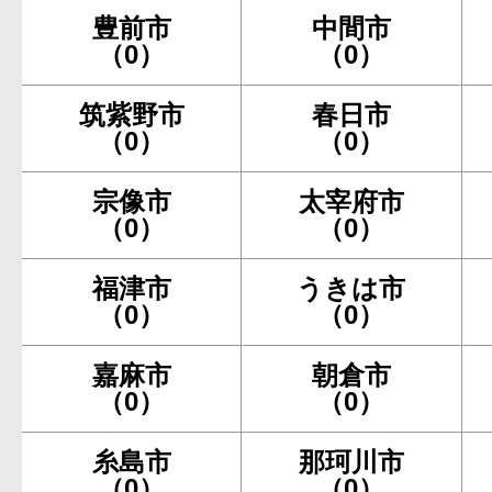
豊前市
中間市
（0）
（0）
筑紫野市
春日市
（0）
（0）
宗像市
太宰府市
（0）
（0）
福津市
うきは市
（0）
（0）
嘉麻市
朝倉市
（0）
（0）
糸島市
那珂川市
（0）
（0）