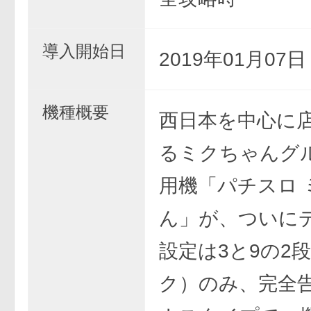
導入開始日
2019年01月07
機種概要
西日本を中心に
るミクちゃんグ
用機「パチスロ 
ん」が、ついに
設定は3と9の2
ク）のみ、完全