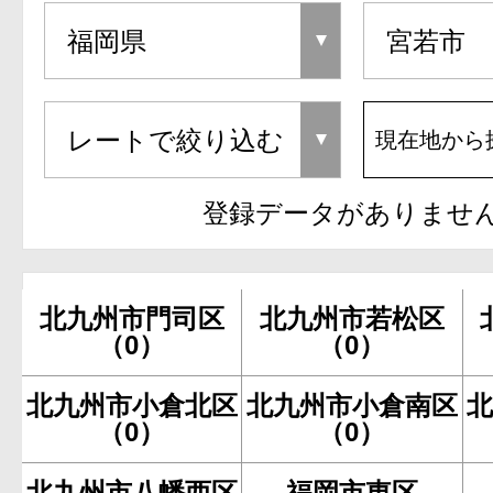
現在地から
登録データがありませ
北九州市門司区
北九州市若松区
（0）
（0）
北九州市小倉北区
北九州市小倉南区
（0）
（0）
北九州市八幡西区
福岡市東区