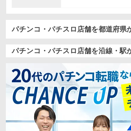
パチンコ・パチスロ店舗を都道府県
パチンコ・パチスロ店舗を沿線・駅