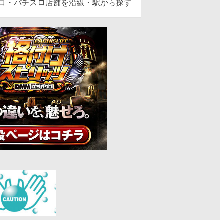
ンコ・パチスロ店舗を沿線・駅から探す