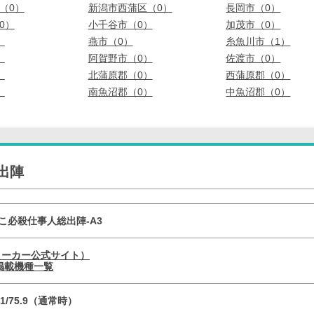
（0）
新潟市西蒲区（0）
長岡市（0）
0）
小千谷市（0）
加茂市（0）
）
燕市（0）
糸魚川市（1）
）
阿賀野市（0）
佐渡市（0）
）
北蒲原郡（0）
西蒲原郡（0）
）
南魚沼郡（0）
中魚沼郡（0）
出陣
こ必殺仕事人総出陣-A3
メーカー公式サイト）
掲載機種一覧
9〜1/75.9（通常時）