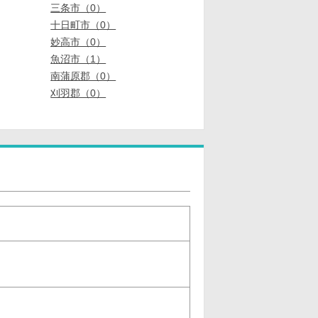
三条市（0）
十日町市（0）
妙高市（0）
魚沼市（1）
南蒲原郡（0）
刈羽郡（0）