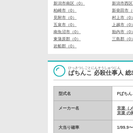
新潟市南区（0）
新潟市西区
柏崎市（0）
新発田市（
見附市（0）
村上市（0
五泉市（0）
上越市（0
南魚沼市（0）
胎内市（0
東蒲原郡（0）
三島郡（0
岩船郡（0）
ひっさつしごとにんそうしゅつじん
ぱちんこ 必殺仕事人 総
型式名
Pぱちん
メーカー名
京楽（
京楽 の
大当り確率
1/99.