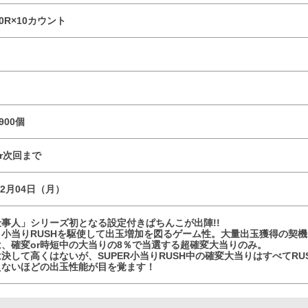
r10R×10カウント
900個
or次回まで
02月04日（月）
事人」シリーズ初となる設定付きぱちんこが出陣!!
小当りRUSHを駆使して出玉増加を図るゲーム性。大量出玉獲得の契機と
、確変or時短中の大当りの8％で当選する超確変大当りのみ。
決して高くはないが、SUPER小当りRUSH中の確変大当りはすべてR
えないほどの出玉性能が目を覚ます！