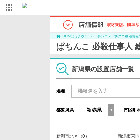
パチンコ・パチスロ機種情報
DMMぱちタウン
ぱちんこ 必殺仕事人
新潟県の設置店舗一覧
機種
都道府県
市区町
新潟市北区（0）
新潟市東区