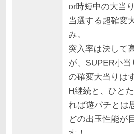
or時短中の大当
当選する超確変
み。
突入率は決して
が、SUPER小当
の確変大当りはす
H継続と、ひと
れば遊パチとは
どの出玉性能が
す！