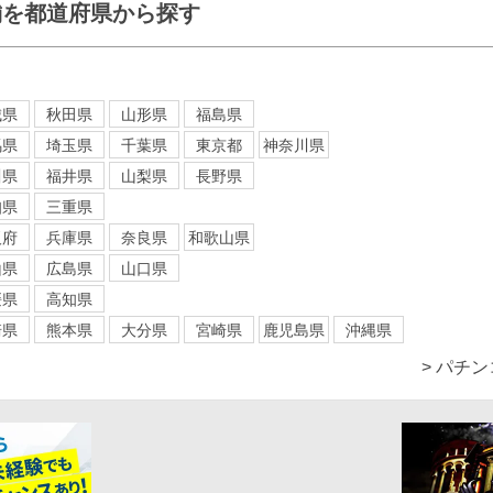
舗を都道府県から探す
城県
秋田県
山形県
福島県
馬県
埼玉県
千葉県
東京都
神奈川県
川県
福井県
山梨県
長野県
知県
三重県
阪府
兵庫県
奈良県
和歌山県
山県
広島県
山口県
媛県
高知県
崎県
熊本県
大分県
宮崎県
鹿児島県
沖縄県
> パチ