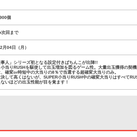
900個
or次回まで
02月04日（月）
事人」シリーズ初となる設定付きぱちんこが出陣!!
小当りRUSHを駆使して出玉増加を図るゲーム性。大量出玉獲得の契機と
、確変or時短中の大当りの8％で当選する超確変大当りのみ。
決して高くはないが、SUPER小当りRUSH中の確変大当りはすべてR
えないほどの出玉性能が目を覚ます！