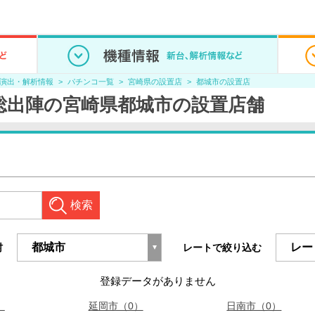
/演出・解析情報
パチンコ一覧
宮崎県の設置店
都城市の設置店
 総出陣の宮崎県都城市の設置店舗
検索
村
レートで絞り込む
登録データがありません
）
延岡市（0）
日南市（0）