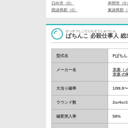
日向市（0）
串間市（0
西諸県郡（0）
東諸県郡（
ひっさつしごとにんそうしゅつじん
ぱちんこ 必殺仕事人 総
型式名
Pぱちん
メーカー名
京楽（
京楽 の
大当り確率
1/99.
ラウンド数
2or4o
確変突入率
58%