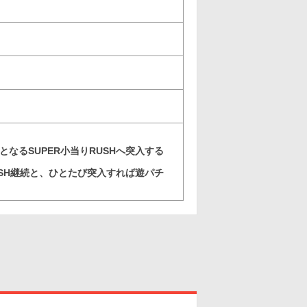
なるSUPER小当りRUSHへ突入する
USH継続と、ひとたび突入すれば遊パチ