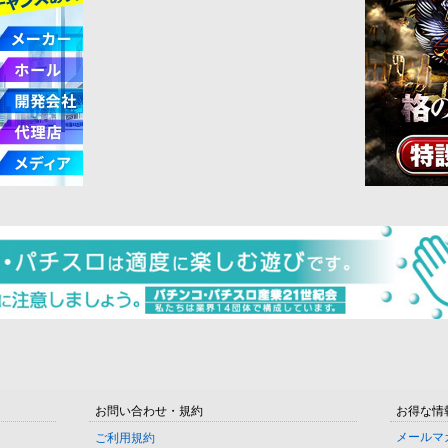
お問い合わせ・規約
お得な情
メールマ
ご利用規約