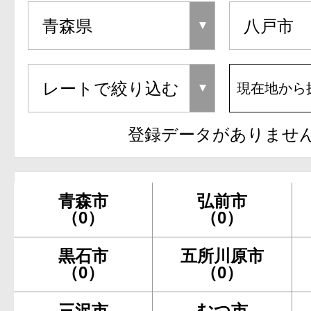
現在地から
登録データがありませ
青森市
弘前市
（0）
（0）
黒石市
五所川原市
（0）
（0）
三沢市
むつ市