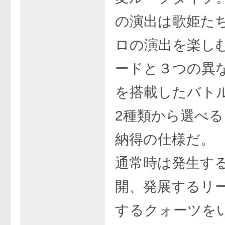
の演出は歌姫た
ロの演出を楽し
ードと３つの異
を搭載したバト
2種類から選べ
納得の仕様だ。
通常時は発生す
開、発展するリ
するクォーツを