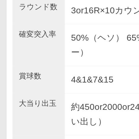
ラウンド数
3or16R×10カウ
確変突入率
50%（ヘソ） 6
ー）
賞球数
4&1&7&15
大当り出玉
約450or2000or
い出し）