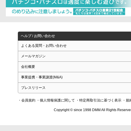
ヘルプ / お問い合わせ
よくある質問・お問い合わせ
メールマガジン
会社概要
事業提携・事業譲渡(M&A)
プレスリリース
・会員規約
・個人情報保護に関して
・特定商取引法に基づく表示
・規
Copyright © since 1998 DMM All Rights Reserve