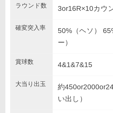
ラウンド数
3or16R×10カウ
確変突入率
50%（ヘソ） 6
ー）
賞球数
4&1&7&15
大当り出玉
約450or2000or
い出し）