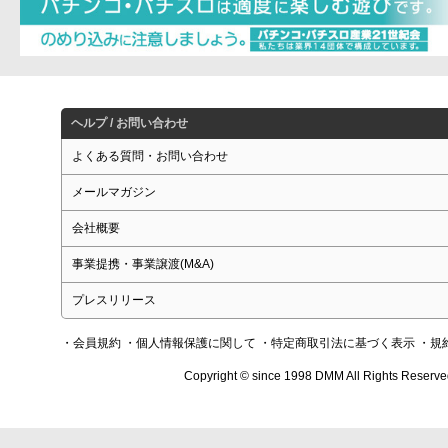
ヘルプ / お問い合わせ
よくある質問・お問い合わせ
メールマガジン
会社概要
事業提携・事業譲渡(M&A)
プレスリリース
・会員規約
・個人情報保護に関して
・特定商取引法に基づく表示
・規
Copyright © since 1998 DMM All Rights Reserve