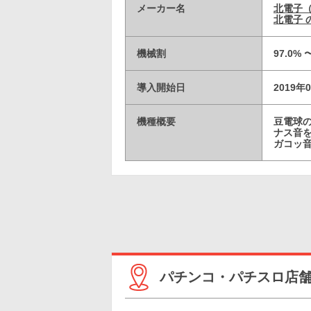
メーカー名
北電子
北電子 
機械割
97.0% 
導入開始日
2019年
機種概要
豆電球
ナス音
ガコッ
パチンコ・パチスロ店