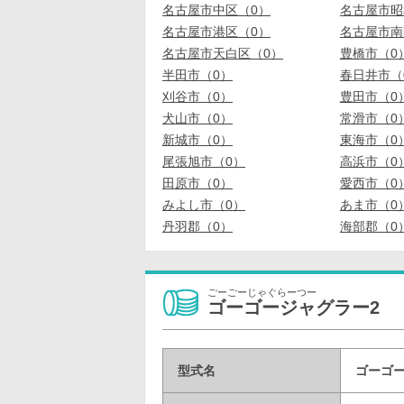
名古屋市中区（0）
名古屋市昭
名古屋市港区（0）
名古屋市南
名古屋市天白区（0）
豊橋市（0
半田市（0）
春日井市（
刈谷市（0）
豊田市（0
犬山市（0）
常滑市（0
新城市（0）
東海市（0
尾張旭市（0）
高浜市（0
田原市（0）
愛西市（0
みよし市（0）
あま市（0
丹羽郡（0）
海部郡（0
ごーごーじゃぐらーつー
ゴーゴージャグラー2
型式名
ゴーゴー