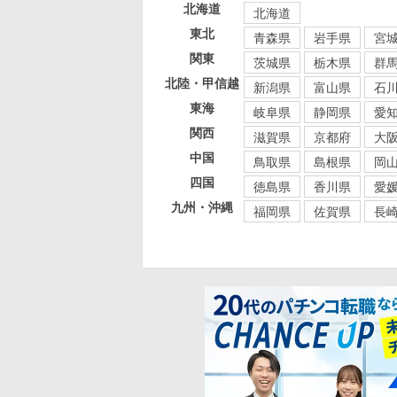
北海道
北海道
東北
青森県
岩手県
宮
関東
茨城県
栃木県
群
北陸・甲信越
新潟県
富山県
石
東海
岐阜県
静岡県
愛
関西
滋賀県
京都府
大
中国
鳥取県
島根県
岡
四国
徳島県
香川県
愛
九州・沖縄
福岡県
佐賀県
長