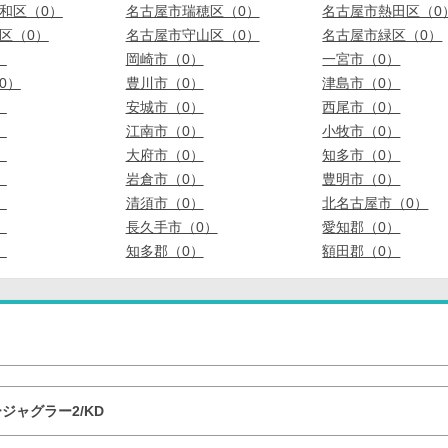
和区（0）
名古屋市瑞穂区（0）
名古屋市熱田区（0
区（0）
名古屋市守山区（0）
名古屋市緑区（0）
）
岡崎市（0）
一宮市（0）
0）
豊川市（0）
津島市（0）
）
安城市（0）
西尾市（0）
）
江南市（0）
小牧市（0）
）
大府市（0）
知多市（0）
）
岩倉市（0）
豊明市（0）
）
清須市（0）
北名古屋市（0）
）
長久手市（0）
愛知郡（0）
）
知多郡（0）
額田郡（0）
ジャグラー2/KD