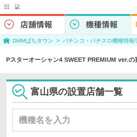
DMMぱちタウン
パチンコ・パチスロ機種情報
Pスターオーシャン4 SWEET PREMIUM ve
富山県の設置店舗一覧