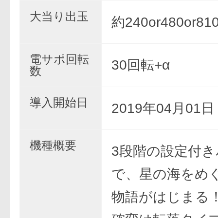
大当り出玉
約240or480or81
電サポ回転
30回転+α
数
導入開始日
2019年04月01
機種概要
3段階の設定付
で、星の海をめ
物語がはじまる