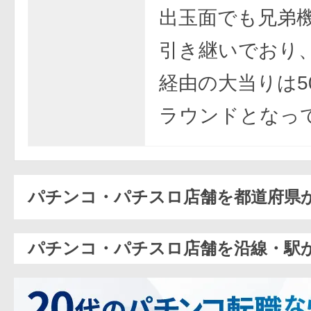
出玉面でも兄弟
引き継いでおり
経由の大当りは5
ラウンドとなっ
パチンコ・パチスロ店舗を都道府県
パチンコ・パチスロ店舗を沿線・駅