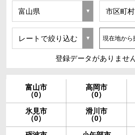
現在地から
登録データがありませ
富山市
高岡市
（0）
（0）
氷見市
滑川市
（0）
（0）
砺波市
小矢部市