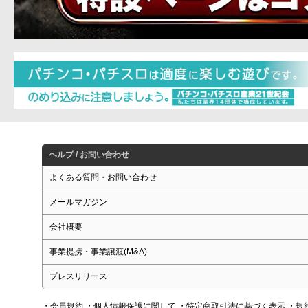
ヘルプ / お問い合わせ
よくある質問・お問い合わせ
メールマガジン
会社概要
事業提携・事業譲渡(M&A)
プレスリリース
・会員規約
・個人情報保護に関して
・特定商取引法に基づく表示
・規