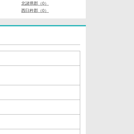
北諸県郡（0）
西臼杵郡（0）