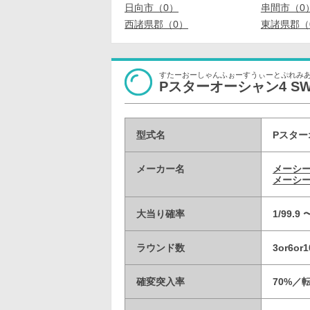
日向市（0）
串間市（0
西諸県郡（0）
東諸県郡（
すたーおーしゃんふぉーすうぃーとぷれみ
Pスターオーシャン4 SWEE
型式名
Pスター
メーカー名
メーシ
メーシー
大当り確率
1/99.9
ラウンド数
3or6o
確変突入率
70%／