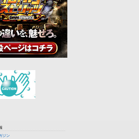
報
ガジン