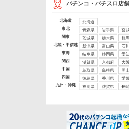
パチンコ・パチスロ店
北海道
北海道
東北
青森県
岩手県
宮
関東
茨城県
栃木県
群
北陸・甲信越
新潟県
富山県
石
東海
岐阜県
静岡県
愛
関西
滋賀県
京都府
大
中国
鳥取県
島根県
岡
四国
徳島県
香川県
愛
九州・沖縄
福岡県
佐賀県
長