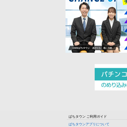
ぱちタウン ご利用ガイド
ぱちタウンアプリについて