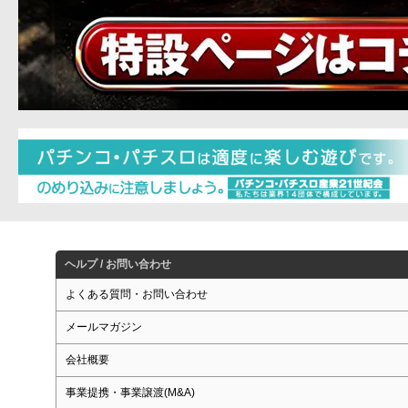
ヘルプ / お問い合わせ
よくある質問・お問い合わせ
メールマガジン
会社概要
事業提携・事業譲渡(M&A)