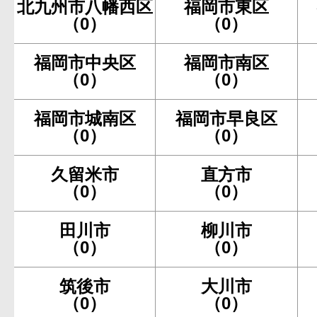
北九州市八幡西区
福岡市東区
（0）
（0）
福岡市中央区
福岡市南区
（0）
（0）
福岡市城南区
福岡市早良区
（0）
（0）
久留米市
直方市
（0）
（0）
田川市
柳川市
（0）
（0）
筑後市
大川市
（0）
（0）