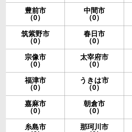
豊前市
中間市
（0）
（0）
筑紫野市
春日市
（0）
（0）
宗像市
太宰府市
（0）
（0）
福津市
うきは市
（0）
（0）
嘉麻市
朝倉市
（0）
（0）
糸島市
那珂川市