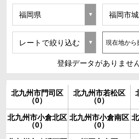
現在地から
登録データがありませ
北九州市門司区
北九州市若松区
（0）
（0）
北九州市小倉北区
北九州市小倉南区
（0）
（0）