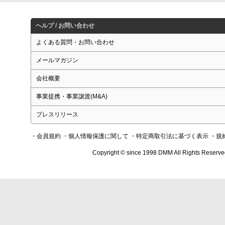
ヘルプ / お問い合わせ
よくある質問・お問い合わせ
メールマガジン
会社概要
事業提携・事業譲渡(M&A)
プレスリリース
・会員規約
・個人情報保護に関して
・特定商取引法に基づく表示
・規
Copyright © since 1998 DMM All Rights Reserve