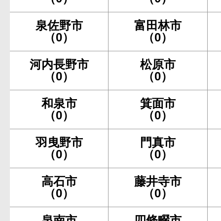
泉佐野市
富田林市
（0）
（0）
河内長野市
松原市
（0）
（0）
和泉市
箕面市
（0）
（0）
羽曳野市
門真市
（0）
（0）
高石市
藤井寺市
（0）
（0）
泉南市
四條畷市