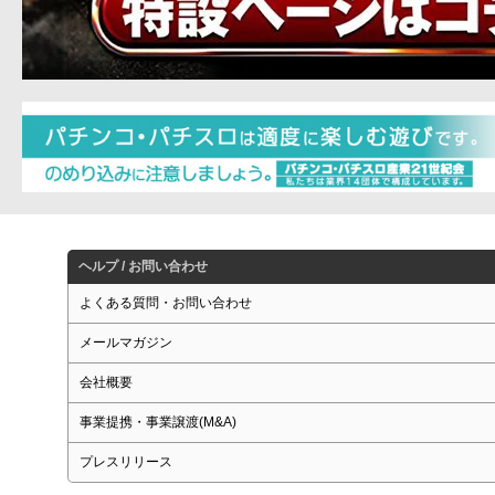
ヘルプ / お問い合わせ
よくある質問・お問い合わせ
メールマガジン
会社概要
事業提携・事業譲渡(M&A)
プレスリリース