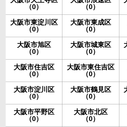
（0）
（0）
大阪市東淀川区
大阪市東成区
（0）
（0）
大阪市旭区
大阪市城東区
（0）
（0）
大阪市住吉区
大阪市東住吉区
（0）
（0）
大阪市淀川区
大阪市鶴見区
（0）
（0）
大阪市平野区
大阪市北区
（0）
（0）