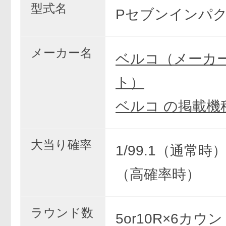
型式名
Pセブンインパク
メーカー名
ベルコ（メーカ
ト）
ベルコ の掲載機
大当り確率
1/99.1（通常時） 
（高確率時）
ラウンド数
5or10R×6カウ