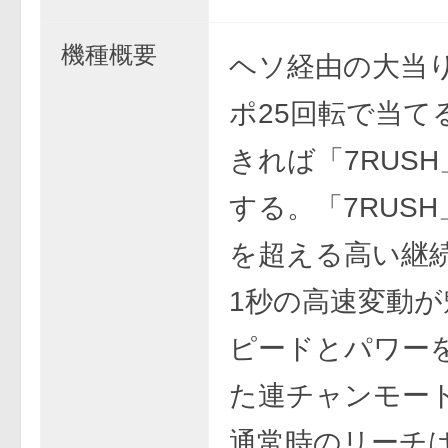
機種概要
ヘソ経由の大当
ポ25回転で当て
きれば「7RUS
する。「7RUSH
を超える高い継
1秒の高速変動が
ピードとパワー
た連チャンモー
通常時のリーチ