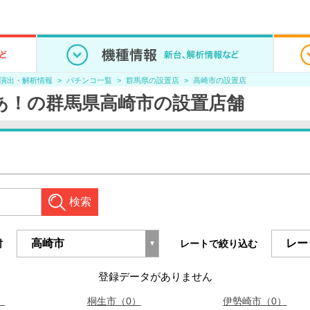
/演出・解析情報
パチンコ一覧
群馬県の設置店
高崎市の設置店
あ！の群馬県高崎市の設置店舗
検索
村
レートで絞り込む
登録データがありません
）
桐生市（0）
伊勢崎市（0）