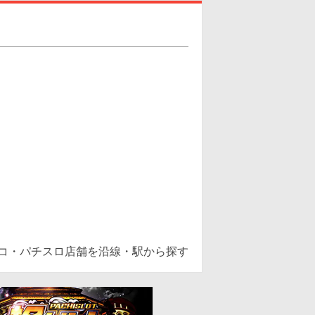
ンコ・パチスロ店舗を沿線・駅から探す