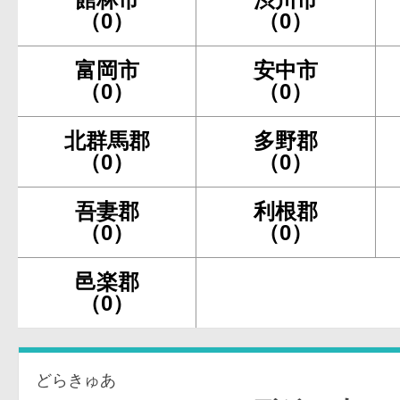
（0）
（0）
富岡市
安中市
（0）
（0）
北群馬郡
多野郡
（0）
（0）
吾妻郡
利根郡
（0）
（0）
邑楽郡
（0）
どらきゅあ