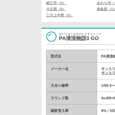
鯖江市（0）
あわら市（
今立郡（0）
南条郡（0
三方上中郡（0）
せいりゅうものがたりすりーごー
PA清流物語3 GO
型式名
PA清流
メーカー名
サンスリ
サンスリ
大当り確率
1/99.
ラウンド数
4or8R
確変突入率
9%／2