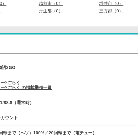
0）
越前市（0）
坂井市（0）
）
丹生郡（0）
三方郡（0）
物語3GO
ー×ごらく
ー×ごらく の掲載機種一覧
9〜1/88.8（通常時）
×9カウント
0回転まで（ヘソ）100%／20回転まで（電チュー）