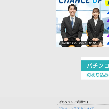
ぱちタウン ご利用ガイド
ぱちタウンアプリについて