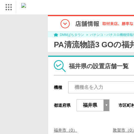
パチンコ・パチスロ機種情報
DMMぱちタウン
PA清流物語3 GOの
福井県の設置店舗一覧
機種
都道府県
市区町
福井市（0）
敦賀市（0