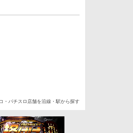
ンコ・パチスロ店舗を沿線・駅から探す