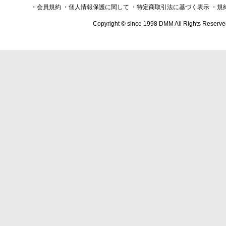
・会員規約
・個人情報保護に関して
・特定商取引法に基づく表示
・規
Copyright © since 1998 DMM All Rights Reserve