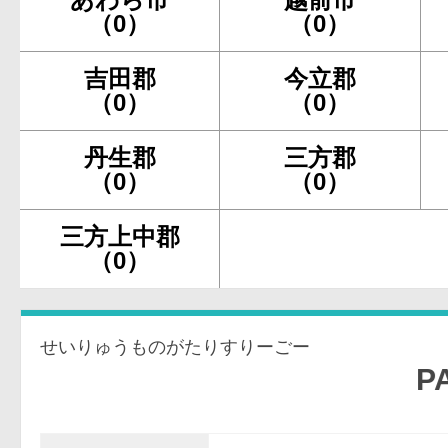
（0）
（0）
吉田郡
今立郡
（0）
（0）
丹生郡
三方郡
（0）
（0）
三方上中郡
（0）
せいりゅうものがたりすりーごー
PA清