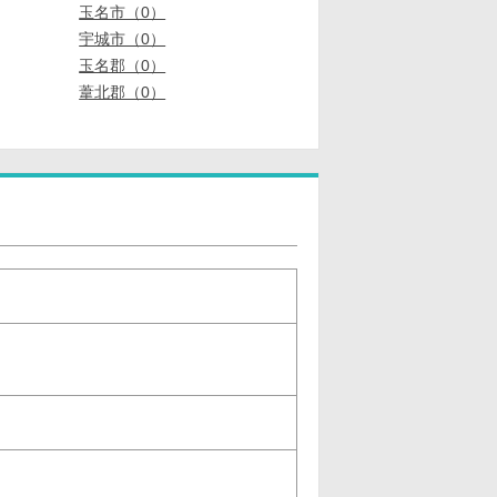
玉名市（0）
宇城市（0）
玉名郡（0）
葦北郡（0）