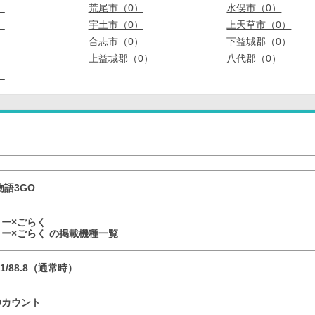
）
荒尾市（0）
水俣市（0）
）
宇土市（0）
上天草市（0）
）
合志市（0）
下益城郡（0）
）
上益城郡（0）
八代郡（0）
）
物語3GO
ー×ごらく
ー×ごらく の掲載機種一覧
9〜1/88.8（通常時）
×9カウント