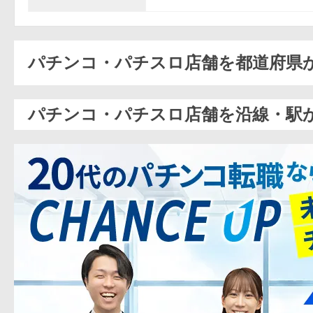
パチンコ・パチスロ店舗を都道府県
パチンコ・パチスロ店舗を沿線・駅