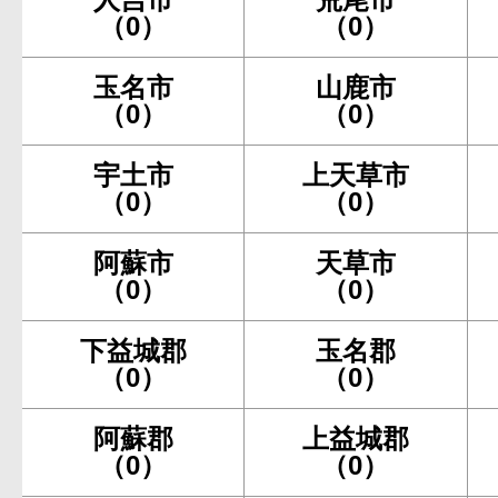
（0）
（0）
玉名市
山鹿市
（0）
（0）
宇土市
上天草市
（0）
（0）
阿蘇市
天草市
（0）
（0）
下益城郡
玉名郡
（0）
（0）
阿蘇郡
上益城郡
（0）
（0）