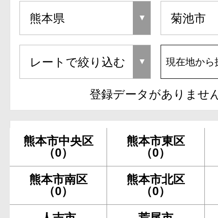
現在地から
登録データがありませ
熊本市中央区
熊本市東区
（0）
（0）
熊本市南区
熊本市北区
（0）
（0）
人吉市
荒尾市