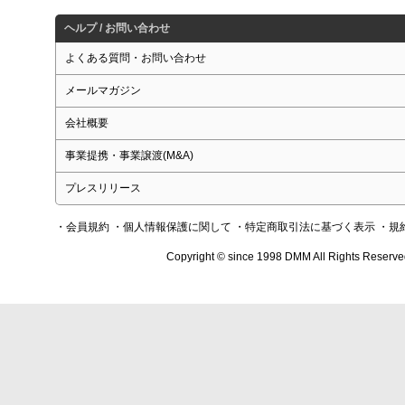
ヘルプ / お問い合わせ
よくある質問・お問い合わせ
メールマガジン
会社概要
事業提携・事業譲渡(M&A)
プレスリリース
・会員規約
・個人情報保護に関して
・特定商取引法に基づく表示
・規
Copyright © since 1998 DMM All Rights Reserve