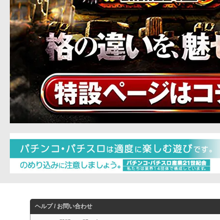
ヘルプ / お問い合わせ