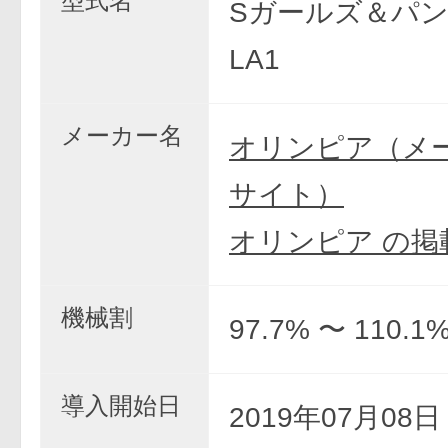
型式名
Sガールズ＆パン
LA1
メーカー名
オリンピア（メ
サイト）
オリンピア の掲
機械割
97.7% 〜 110.1
導入開始日
2019年07月08