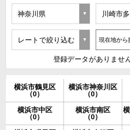
現在地から
登録データがありませ
横浜市鶴見区
横浜市神奈川区
（0）
（0）
横浜市中区
横浜市南区
横
（0）
（0）