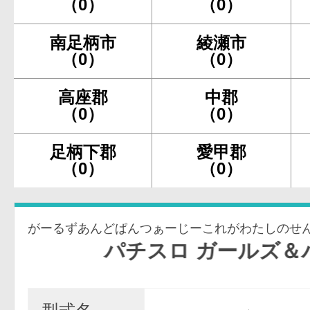
（0）
（0）
南足柄市
綾瀬市
（0）
（0）
高座郡
中郡
（0）
（0）
足柄下郡
愛甲郡
（0）
（0）
がーるずあんどぱんつぁーじーこれがわたしのせ
パチスロ ガールズ＆パンツァ