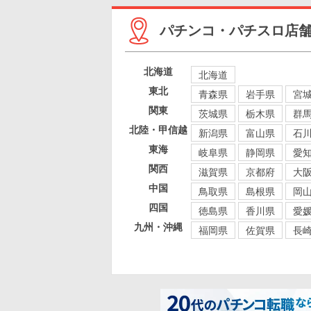
パチンコ・パチスロ店
北海道
北海道
東北
青森県
岩手県
宮
関東
茨城県
栃木県
群
北陸・甲信越
新潟県
富山県
石
東海
岐阜県
静岡県
愛
関西
滋賀県
京都府
大
中国
鳥取県
島根県
岡
四国
徳島県
香川県
愛
九州・沖縄
福岡県
佐賀県
長