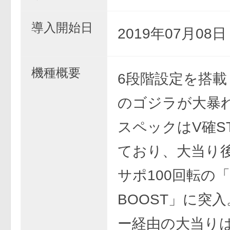
導入開始日
2019年07月08
機種概要
6段階設定を搭載
のゴジラが大暴れ
スペックはV確S
ており、大当り
サポ100回転の
BOOST」に突
ー経由の大当りは