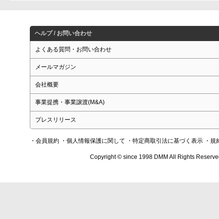
ヘルプ / お問い合わせ
よくある質問・お問い合わせ
メールマガジン
会社概要
事業提携・事業譲渡(M&A)
プレスリリース
・会員規約
・個人情報保護に関して
・特定商取引法に基づく表示
・規
Copyright © since 1998 DMM All Rights Reserve