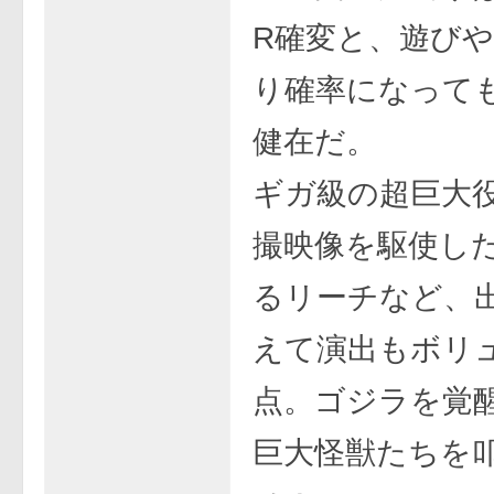
R確変と、遊び
り確率になって
健在だ。
ギガ級の超巨大
撮映像を駆使し
るリーチなど、
えて演出もボリ
点。ゴジラを覚
巨大怪獣たちを