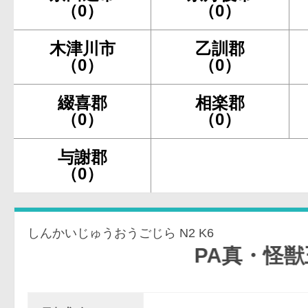
（0）
（0）
木津川市
乙訓郡
（0）
（0）
綴喜郡
相楽郡
（0）
（0）
与謝郡
（0）
しんかいじゅうおうごじら N2 K6
PA真・怪獣王ゴジラ