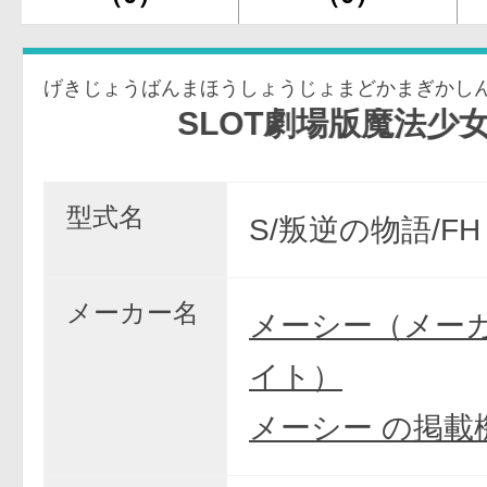
SLOT劇場版魔法少女まどか
型式名
S/叛逆の物語/FH
メーカー名
メーシー（メー
イト）
メーシー の掲載