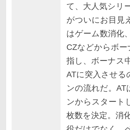
て、大人気シリ
がついにお目見
はゲーム数消化
CZなどからボー
指し、ボーナス
ATに突入させる
ンの流れだ。AT
ンからスタート
枚数を決定。消
役だけでなく、