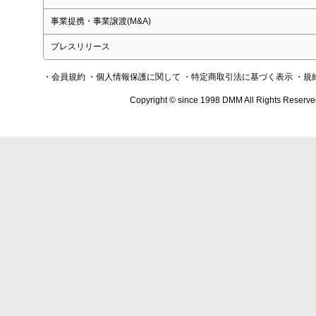
事業提携・事業譲渡(M&A)
プレスリリース
・会員規約
・個人情報保護に関して
・特定商取引法に基づく表示
・規
Copyright © since 1998 DMM All Rights Reserve