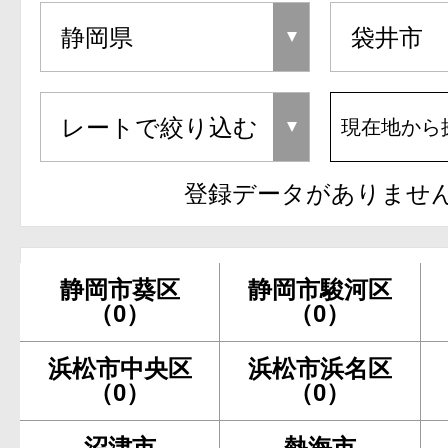
現在地から
登録データがありませ
静岡市葵区
静岡市駿河区
（0）
（0）
浜松市中央区
浜松市浜名区
（0）
（0）
沼津市
熱海市