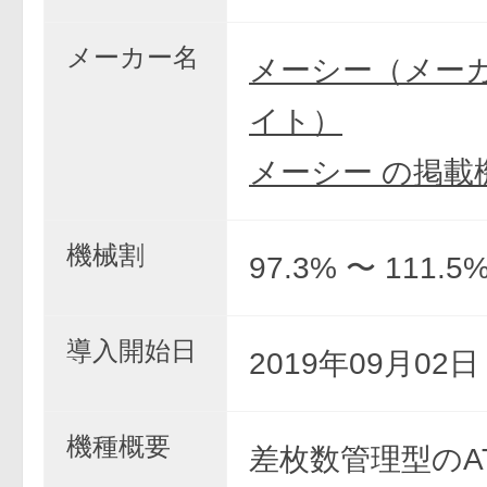
メーカー名
メーシー（メー
イト）
メーシー の掲載
機械割
97.3% 〜 111.5
導入開始日
2019年09月02
機種概要
差枚数管理型のA