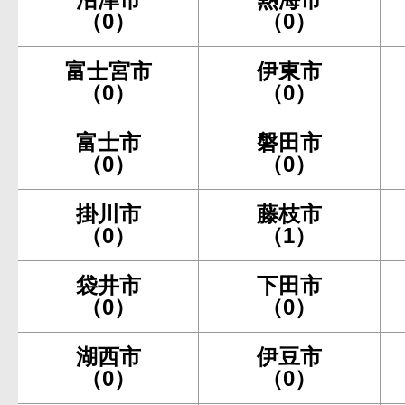
（0）
（0）
富士宮市
伊東市
（0）
（0）
富士市
磐田市
（0）
（0）
掛川市
藤枝市
（0）
（1）
袋井市
下田市
（0）
（0）
湖西市
伊豆市
（0）
（0）