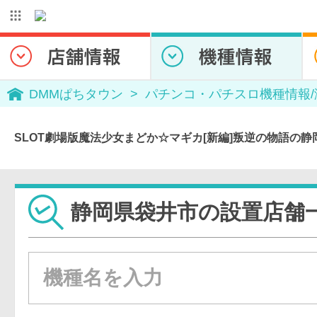
DMMぱちタウン
パチンコ・パチスロ機種情報
SLOT劇場版魔法少女まどか☆マギカ[新編]叛逆の物語の
静岡県袋井市の設置店舗