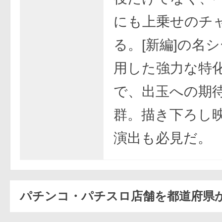
にも上乗せのチ
る。[新編]の名
用した強力な特
で、出玉への期
群。描き下ろし
演出も必見だ。
パチンコ・パチスロ店舗を都道府県