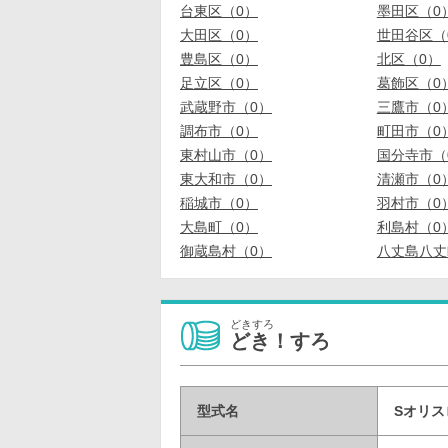
台東区（0）
墨田区（0
大田区（0）
世田谷区（
豊島区（0）
北区（0）
足立区（0）
葛飾区（0
武蔵野市（0）
三鷹市（0
調布市（0）
町田市（0
東村山市（0）
国分寺市（
東大和市（0）
清瀬市（0
稲城市（0）
羽村市（0
大島町（0）
利島村（0
御蔵島村（0）
八丈島八丈
どきすろ
どき！すろ
型式名
Sオリス