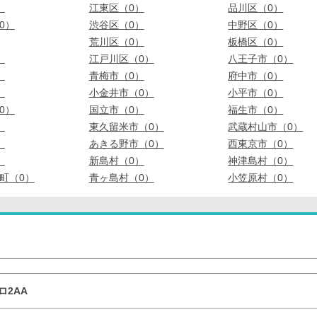
）
江東区（0）
品川区（0）
0）
渋谷区（0）
中野区（0）
荒川区（0）
板橋区（0）
）
江戸川区（0）
八王子市（0）
）
青梅市（0）
府中市（0）
）
小金井市（0）
小平市（0）
0）
国立市（0）
福生市（0）
）
東久留米市（0）
武蔵村山市（0）
）
あきる野市（0）
西東京市（0）
）
新島村（0）
神津島村（0）
町（0）
青ヶ島村（0）
小笠原村（0）
ロ2AA