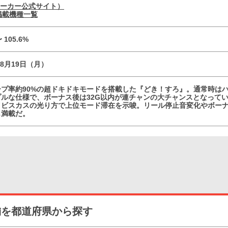
メーカー公式サイト）
の掲載機種一覧
〜 105.6%
08月19日（月）
ープ率約90%の超ドキドキモードを搭載した『どき！すろ』。通常時は
プルな仕様で、ボーナス後は32G以内が連チャンの大チャンスとなって
イビスカスの光り方で上位モード滞在を示唆。リール停止音変化やボー
も満載だ。
舗を都道府県から探す