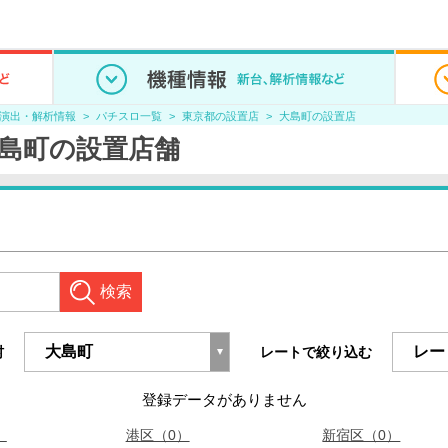
/演出・解析情報
パチスロ一覧
東京都の設置店
大島町の設置店
島町の設置店舗
検索
村
レートで絞り込む
登録データがありません
）
港区（0）
新宿区（0）