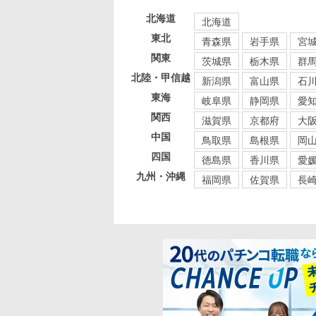
北海道
北海道
東北
青森県
岩手県
宮
関東
茨城県
栃木県
群
北陸・甲信越
新潟県
富山県
石
東海
岐阜県
静岡県
愛
関西
滋賀県
京都府
大
中国
鳥取県
島根県
岡
四国
徳島県
香川県
愛
九州・沖縄
福岡県
佐賀県
長