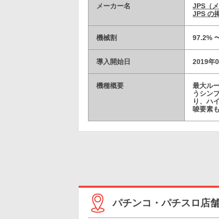
メーカー名
JPS（
JPS 
機械割
97.2% 
導入開始日
2019年
機種概要
最大ル
うシン
り、ハ
唆要素
パチンコ・パチスロ店