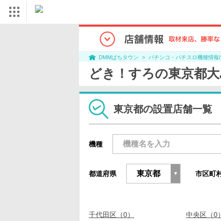
パチンコ・パチスロ機種情報
DMMぱちタウン
どき！すろの東京都大
東京都の設置店舗一覧
機種
都道府県
市区町
千代田区（0）
中央区（0