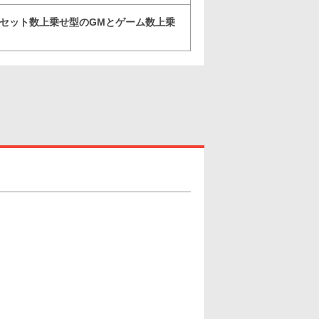
、セット数上乗せ型のGMとゲーム数上乗