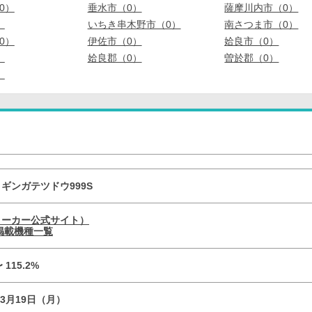
0）
垂水市（0）
薩摩川内市（0）
）
いちき串木野市（0）
南さつま市（0）
0）
伊佐市（0）
姶良市（0）
）
姶良郡（0）
曽於郡（0）
）
ギンガテツドウ999S
メーカー公式サイト）
掲載機種一覧
〜 115.2%
03月19日（月）