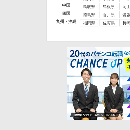
中国
鳥取県
島根県
岡
四国
徳島県
香川県
愛
九州・沖縄
福岡県
佐賀県
長