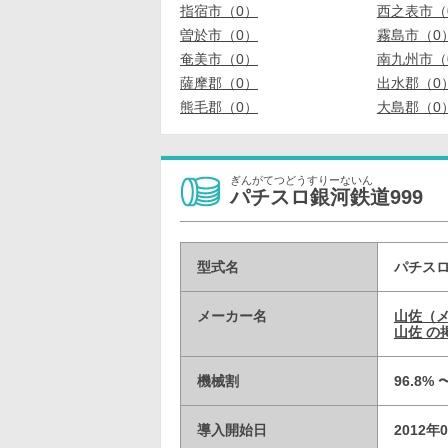
指宿市（0）
西之表市（
曽於市（0）
霧島市（0
奄美市（0）
南九州市（
薩摩郡（0）
出水郡（0
熊毛郡（0）
大島郡（0
ぎんがてつどうすりーないん
パチスロ銀河鉄道999
型式名
パチスロ
メーカー名
山佐（
山佐 の
機械割
96.8% 
導入開始日
2012年