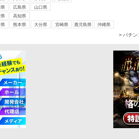
山県
広島県
山口県
媛県
高知県
崎県
熊本県
大分県
宮崎県
鹿児島県
沖縄県
> パチ