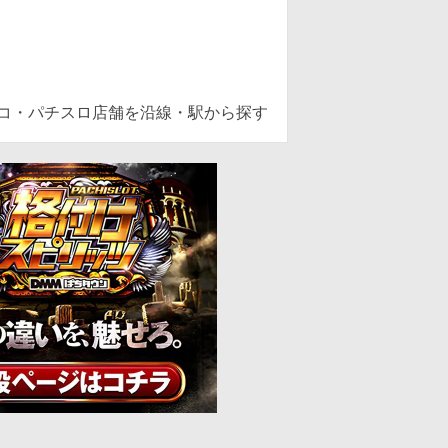
ンコ・パチスロ店舗を沿線・駅から探す