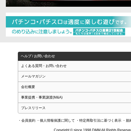
ヘルプ / お問い合わせ
よくある質問・お問い合わせ
メールマガジン
会社概要
事業提携・事業譲渡(M&A)
プレスリリース
・会員規約
・個人情報保護に関して
・特定商取引法に基づく表示
・規
Copyright © since 1998 DMM All Rights Reserve