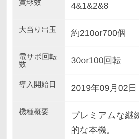
賞球数
4&1&2&8
大当り出玉
約210or700個
電サポ回転
30or100回転
数
導入開始日
2019年09月02
機種概要
プレミアムな継
的な本機。