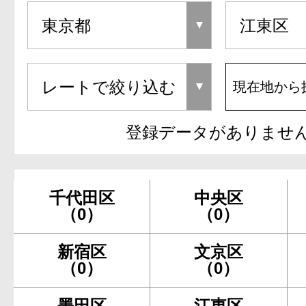
現在地から
登録データがありませ
千代田区
中央区
（0）
（0）
新宿区
文京区
（0）
（0）
墨田区
江東区