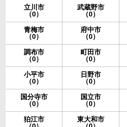
立川市
武蔵野市
（0）
（0）
青梅市
府中市
（0）
（0）
調布市
町田市
（0）
（0）
小平市
日野市
（0）
（0）
国分寺市
国立市
（0）
（0）
狛江市
東大和市
（0）
（0）