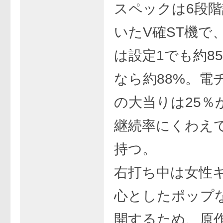
スペックは6段
いたV確ST機で
は設定1でも約8
なら約88%。電
の大当りは25％
継続率にくわえ
持つ。
右打ち中は女性
心としたポップ
開するため、原