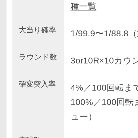
種一覧
大当り確率
1/99.9〜1/88.
ラウンド数
3or10R×10カウ
確変突入率
4%／100回転
100%／100回
ュー）