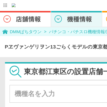
DMMぱちタウン
パチンコ・パチスロ機種情報
Pヱヴァンゲリヲン13ごらくモデルの東京
東京都江東区の設置店舗