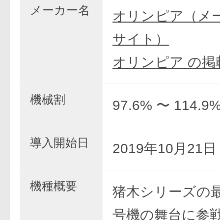
メーカー名
オリンピア（メ
サイト）
オリンピア の掲
機械割
97.6% 〜 114.9
導入開始日
2019年10月21
機種概要
猪木シリーズの
号機の舞台に参