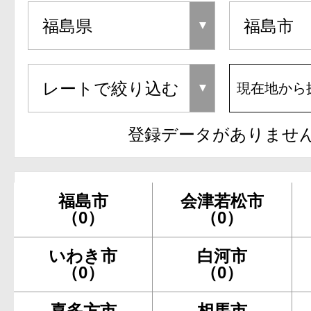
現在地から
登録データがありませ
福島市
会津若松市
（0）
（0）
いわき市
白河市
（0）
（0）
喜多方市
相馬市