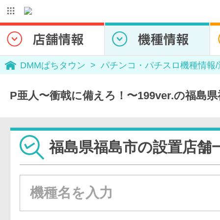
DMMぱちタウン
パチンコ・パチスロ機種情報
P亜人〜衝戟に備えろ！〜199ver.の福島
福島県福島市の設置店舗