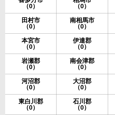
（0）
（0）
田村市
南相馬市
（0）
（0）
本宮市
伊達郡
（0）
（0）
岩瀬郡
南会津郡
（0）
（0）
河沼郡
大沼郡
（0）
（0）
東白川郡
石川郡
（0）
（0）