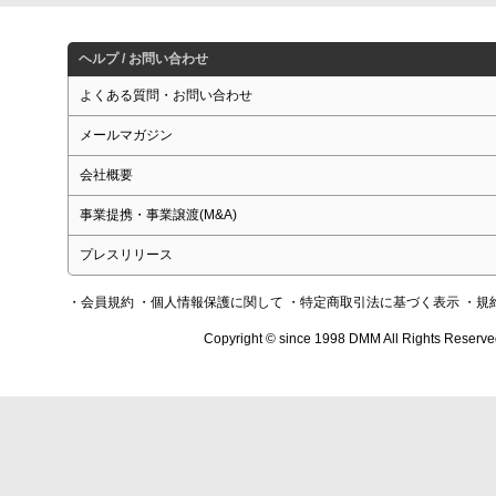
ヘルプ / お問い合わせ
よくある質問・お問い合わせ
メールマガジン
会社概要
事業提携・事業譲渡(M&A)
プレスリリース
・会員規約
・個人情報保護に関して
・特定商取引法に基づく表示
・規
Copyright © since 1998 DMM All Rights Reserve