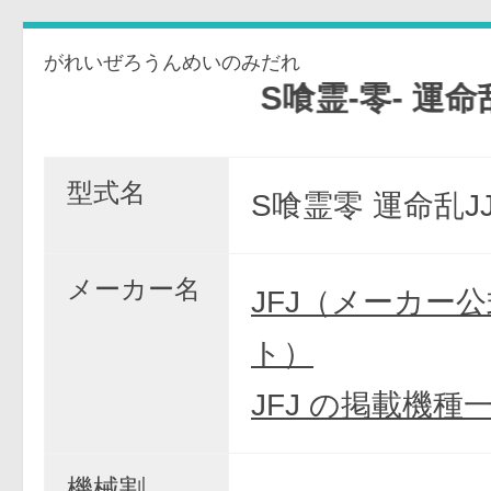
がれいぜろうんめいのみだれ
S喰霊-零- 運命乱～
型式名
S喰霊零 運命乱J
メーカー名
JFJ（メーカー
ト）
JFJ の掲載機種
機械割