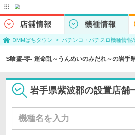
DMMぱちタウン
パチンコ・パチスロ機種情報
S喰霊-零- 運命乱～うんめいのみだれ～の岩手
岩手県紫波郡の設置店舗