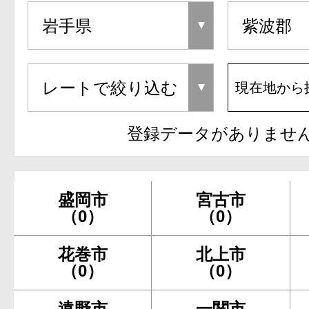
現在地から
登録データがありませ
盛岡市
宮古市
（0）
（0）
花巻市
北上市
（0）
（0）
遠野市
一関市