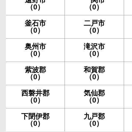
（0）
（0）
釜石市
二戸市
（0）
（0）
奥州市
滝沢市
（0）
（0）
紫波郡
和賀郡
（0）
（0）
西磐井郡
気仙郡
（0）
（0）
下閉伊郡
九戸郡
（0）
（0）