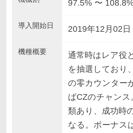
97.5% 〜 108.8
導入開始日
2019年12月02
機種概要
通常時はレア役と
を抽選しており
の零カウンター
ばCZのチャンス
類あり、成功時
なる。ボーナスは