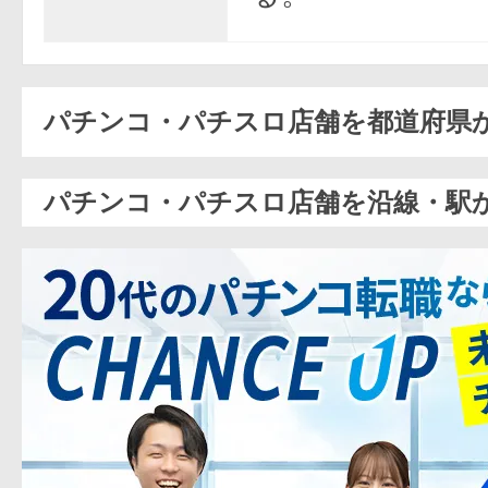
パチンコ・パチスロ店舗を都道府県
パチンコ・パチスロ店舗を沿線・駅