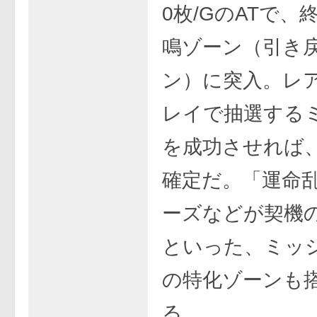
0枚/GのATで、
鳴ゾーン（引き
ン）に突入。レ
レイで抽選する
を成功させれば
確定だ。「運命
ーズなどが契機
といった、ミッ
の特化ゾーンも
る。