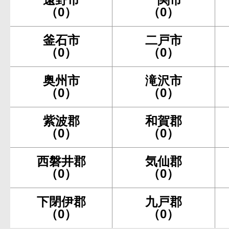
（0）
（0）
釜石市
二戸市
（0）
（0）
奥州市
滝沢市
（0）
（0）
紫波郡
和賀郡
（0）
（0）
西磐井郡
気仙郡
（0）
（0）
下閉伊郡
九戸郡
（0）
（0）