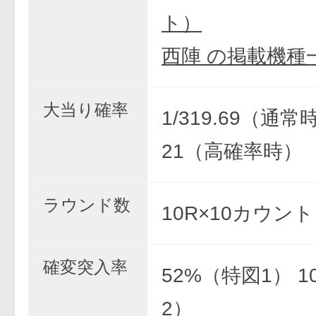
ト）
西陣 の掲載機種
大当り確率
1/319.69（通常時
21（高確率時）
ラウンド数
10R×10カウント
確変突入率
52%（特図1） 1
2）