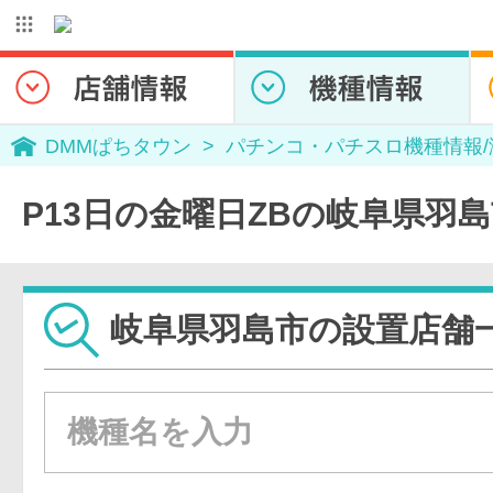
DMMぱちタウン
パチンコ・パチスロ機種情報
P13日の金曜日ZBの岐阜県羽
岐阜県羽島市の設置店舗