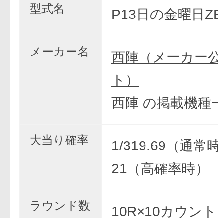
型式名
P13日の金曜日Z
メーカー名
西陣（メーカー
ト）
西陣 の掲載機種
大当り確率
1/319.69（通常時
21（高確率時）
ラウンド数
10R×10カウント