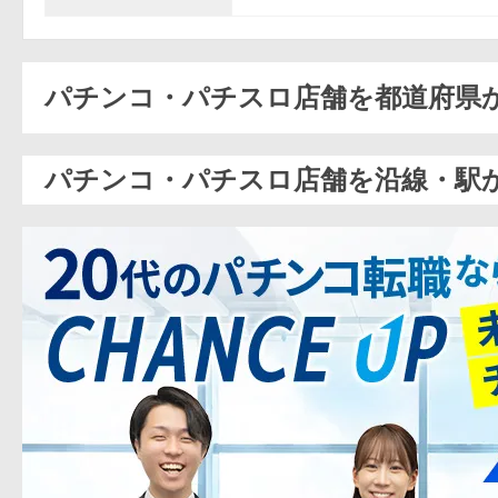
パチンコ・パチスロ店舗を都道府県
パチンコ・パチスロ店舗を沿線・駅