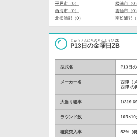
平戸市（0）
松浦市（0
西海市（0）
雲仙市（0
北松浦郡（0）
南松浦郡（
じゅうさんにちのきんようび ZB
P13日の金曜日ZB
型式名
P13日
メーカー名
西陣（
西陣 の
大当り確率
1/319
ラウンド数
10R×1
確変突入率
52%（