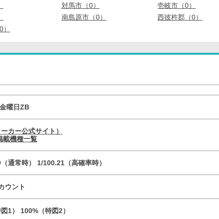
）
対馬市（0）
壱岐市（0）
）
南島原市（0）
西彼杵郡（0）
0）
の金曜日ZB
メーカー公式サイト）
掲載機種一覧
.69（通常時） 1/100.21（高確率時）
0カウント
特図1） 100%（特図2）