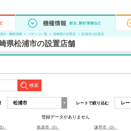
/演出・解析情報
パチンコ一覧
長崎県の設置店
松浦市の設置店
長崎県松浦市の設置店舗
検索
村
レートで絞り込む
登録データがありません
0）
島原市（0）
諫早市（0）