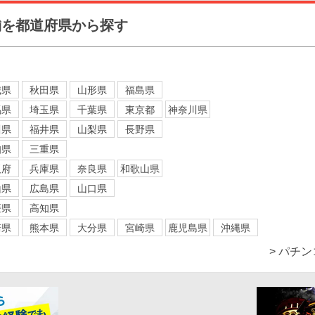
舗を都道府県から探す
城県
秋田県
山形県
福島県
馬県
埼玉県
千葉県
東京都
神奈川県
川県
福井県
山梨県
長野県
知県
三重県
阪府
兵庫県
奈良県
和歌山県
山県
広島県
山口県
媛県
高知県
崎県
熊本県
大分県
宮崎県
鹿児島県
沖縄県
> パチ