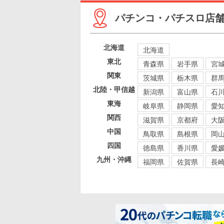
パチンコ・パチスロ店
北海道
北海道
東北
青森県
岩手県
宮
関東
茨城県
栃木県
群
北陸・甲信越
新潟県
富山県
石
東海
岐阜県
静岡県
愛
関西
滋賀県
京都府
大
中国
鳥取県
島根県
岡
四国
徳島県
香川県
愛
九州・沖縄
福岡県
佐賀県
長