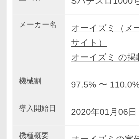
Sパチスロ1000
メーカー名
オーイズミ（メ
サイト）
オーイズミ の掲
機械割
97.5% 〜 110.0
導入開始日
2020年01月06
機種概要