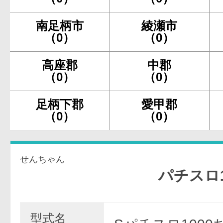
南足柄市
綾瀬市
（0）
（0）
高座郡
中郡
（0）
（0）
足柄下郡
愛甲郡
（0）
（0）
せんちゃん
パチスロ1000
型式名