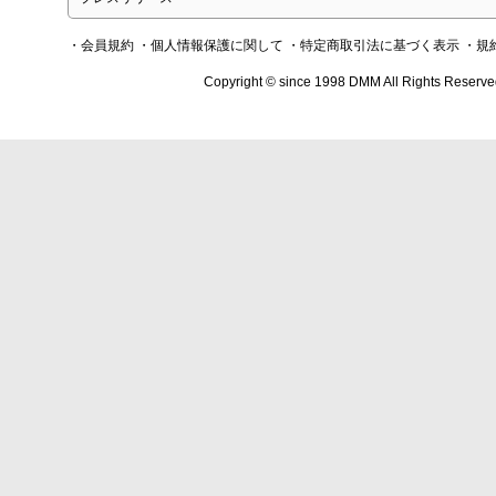
・会員規約
・個人情報保護に関して
・特定商取引法に基づく表示
・規
Copyright © since 1998 DMM All Rights Reserve